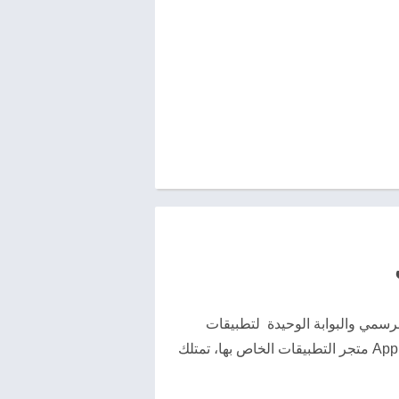
 له شركة جوجل، هو المتجر الرسمي والبوابة الوحيدة لتطبيقات
أندرويد والألعاب والمحتويات الأخرى لهاتفك أو جهازك اللوحي أو جهاز Android TV Android. تمامًا كما تمتلك Apple متجر التطبيقات الخاص بها، تمتلك