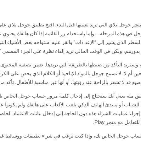
جر جوجل بلاي التي تريد تعيينها قبل البدء. افتح تطبيق جوجل بلاي عل
ي هذه المرحلة – وإما باستخدام زر القائمة إذا كان هاتفك يحتوي عل
طر الذي يشير إلى “الإعدادات” وانقر عليه. ستواجه بعض الأشياء التي
بدورهم، ولكن في الوقت الحالي نريد إلقاء نظرة على الجزء المسمى 
وستريد التأكد من ضبطها بالطريقة التي تريدها. ضمن تصفية المحتوى، ي
يع قد لا تشعر بالراحة عند رؤيتها، أو أنها غير مناسبة للأطفال. تأكد م
تحقق منه يعني أنك ستحتاج إلى إدخال كلمة مرور حساب جوجل الخاص بك
 للشباب أو مبتدئ الهاتف الذكي بلعب الألعاب على هاتفك ولم يكونوا عل
ك إجراء عمليات الشراء هذه دون الحاجة إلى إدخال بيانات الاعتماد الخ
امل مع متجر Play.
حساب جوجل الخاص بك، وإذا كنت ترغب في شراء تطبيقات ووسائط غير