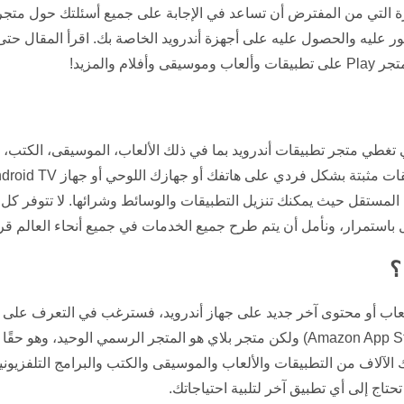
زة التي من المفترض أن تساعد في الإجابة على جميع أسئلتك حول متج
ور عليه والحصول عليه على أجهزة أندرويد الخاصة بك. اقرأ المقال ح
تغطي متجر تطبيقات أندرويد بما في ذلك الألعاب، الموسيقى، الكتب، ا
لمستقل حيث يمكنك تنزيل التطبيقات والوسائط وشرائها. لا تتوفر كل 
 باستمرار، ونأمل أن يتم طرح جميع الخدمات في جميع أنحاء العالم قريب
؟
لعاب أو محتوى آخر جديد على جهاز أندرويد، فسترغب في التعرف على
لتثبيت التطبيقات على جهازك (مثل Amazon App Store) ولكن متجر بلاي هو المتجر الر
الآلاف من التطبيقات والألعاب والموسيقى والكتب والبرامج التلفزيونية 
تحتاج إلى أي تطبيق آخر لتلبية احتياجاتك.