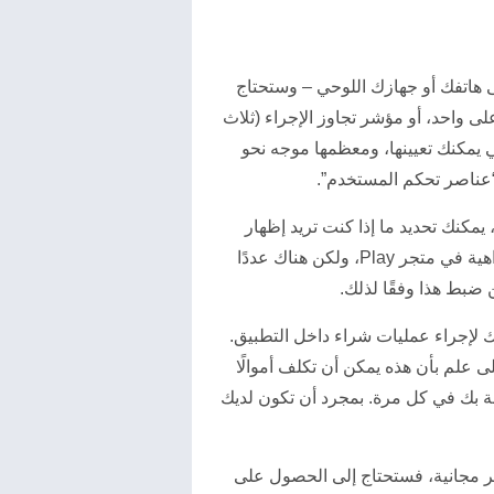
ى هاتفك أو جهازك اللوحي – وستحتاج
ى واحد، أو مؤشر تجاوز الإجراء (ثلاث
 يمكنك تعيينها، ومعظمها موجه نحو
“عناصر تحكم المستخدم”.
مكنك تحديد ما إذا كنت تريد إظهار
التطبيقات التي قد تحتوي على مواد للبالغين أم لا. لا تسمح جوجل بالمواد الإباحية أو الكلام الذي يحض على الكراهية في متجر Play، ولكن هناك عددًا
ن ضبط هذا وفقًا لذلك.
 لإجراء عمليات شراء داخل التطبيق.
ى علم بأن هذه يمكن أن تكلف أموالًا
اصة بك في كل مرة. بمجرد أن تكون لديك
 مجانية، فستحتاج إلى الحصول على