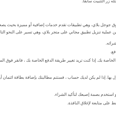
 زر التثبيت سابقًا.
ق جوجل بلاي، وهي تطبيقات تقدم خدمات إضافية أو مميزة بحيث يص
عملية تنزيل تطبيق مجاني على متجر بلاي، وهي تسير على النحو التال
رائه.
فع.
خاصة بك. إذا كنت تريد تغيير طريقة الدفع الخاصة بك ، فانقر فوق الس
م يكن لديك حساب ، فستتم مطالبتك بإضافة بطاقة ائتمان أو حساب PayPal أو فواتير ش
ط على متابعة لإغلاق النافذة.