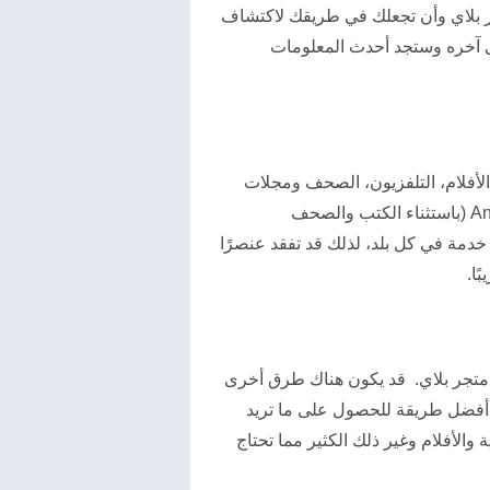
ر بلاي وأن تجعلك في طريقك لاكتشاف
تى آخره وستجد أحدث المعلومات
لأفلام، التلفزيون، الصحف ومجلات
Google Play. ستجد كل من هذه التطبيقات مثبتة بشكل فردي على هاتفك أو جهازك اللوحي أو جهاز Android TV (باستثناء الكتب والصحف
خدمة في كل بلد، لذلك قد تفقد عنصرًا
ًا.
 متجر بلاي. قد يكون هناك طرق أخرى
سمي الوحيد، وهو حقًا أفضل طريقة للحصول على ما تريد
والأفلام وغير ذلك الكثير مما تحتاج