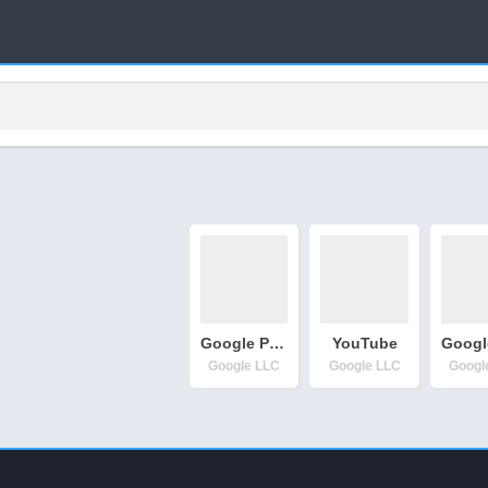
ا
Google Play Store
YouTube
Google LLC
Google LLC
Googl