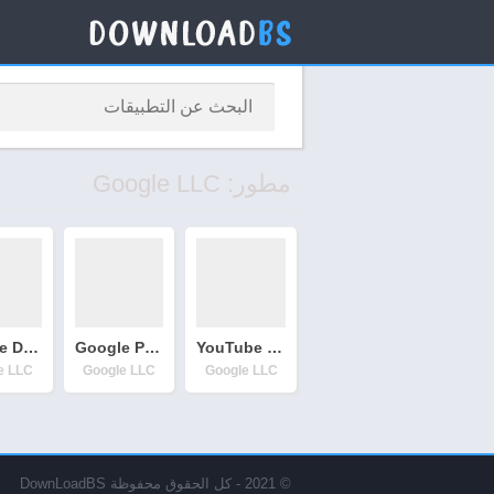
مطور: Google LLC
Google Drive
Google Photos
YouTube Kids
e LLC
Google LLC
Google LLC
© 2021 - كل الحقوق محفوظة DownLoadBS