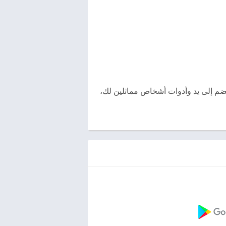
طريقك لتصبح جزءًا من شيء أكبر. انضم إلى يد وأدوات أشخاص مماثلين لك،