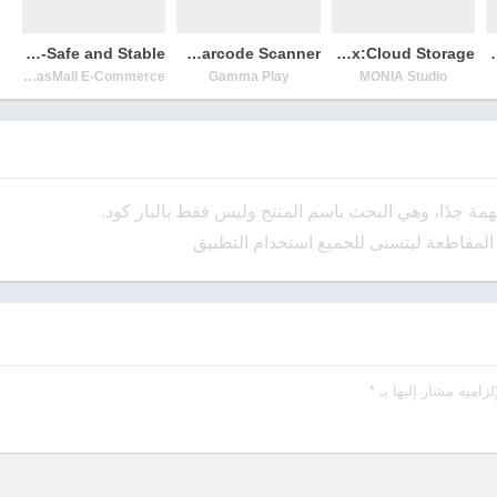
Cyber Proxy -Safe and Stable
QR & Barcode Scanner
LinkBox:Cloud Storage
All Video Dow
SeasMall E-Commerce
Gamma Play
MONIA Studio
المقاطعة ليتسنى للجميع استخدام التطبيق
لزامية مشار إليها بـ
*