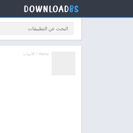
Home
/
الأدوات
Qadyaty|قضيتي