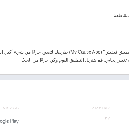
لمقاطعة
في عالم يهم فيه التأثير المشترك، يُعد “تطبيق قضيتي” (My Cause App) 
يير إيجابي. قم بتنزيل التطبيق اليوم وكن جزءًا من الحلا.
تم التحديث
بحجم
08‏/11‏/2023
28.96 MB
المتطلبات
احصل عليه
5.0