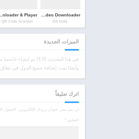
nloader & Player
Private Video Downloader
QR Code Scanner.
DS tools
الميزات الجديدة
في هذا التحديث (4.0) تم إنشاء خاصية مهمة جدًا، وهي البحث باسم المنتج وليس فقط بالبار كود.
وأيضًا تمت إضافة جميع الدول في نطاق 
اترك تعليقاً
لن يتم نشر عنوان بريدك الإلكتروني.
الحقول الإ
التعليق
*