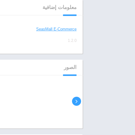
معلومات إضافية
مطور
SeasMall E-Commerce
الإصدار
1.2.0
الصور