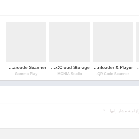
QR & Barcode Scanner
LinkBox:Cloud Storage
All Video Downloader & Player
Private Vi
Gamma Play
MONIA Studio
QR Code Scanner.
لزامية مشار إليها بـ
*