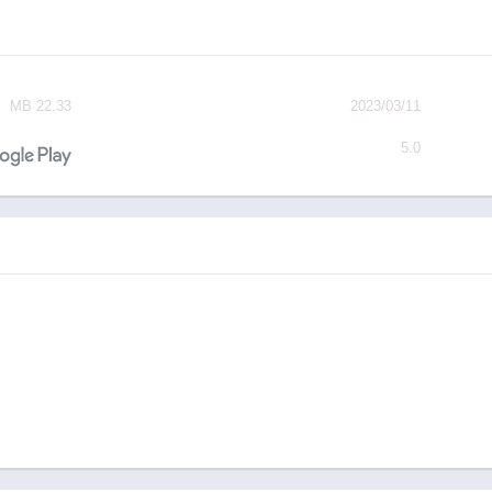
تم التحديث
بحجم
11‏/03‏/2023
22.33 MB
المتطلبات
احصل عليه
5.0