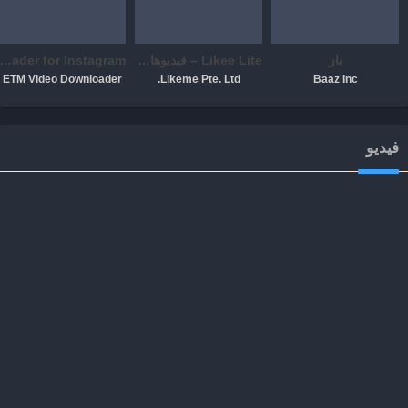
باز
Likee Lite – فيديوهات مضحكة
deo Downloader for Instagram
ETM Video Downloader
Likeme Pte. Ltd.
Baaz Inc
فيديو