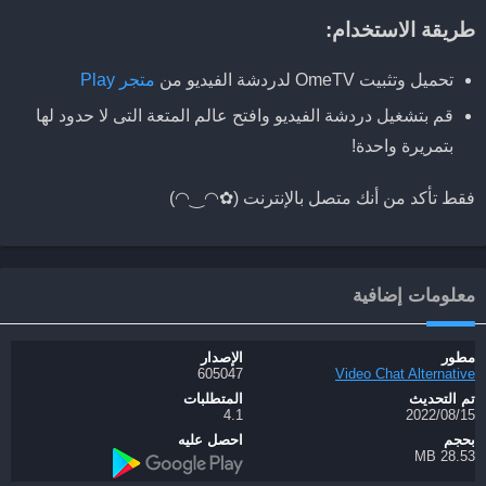
طريقة الاستخدام:
تحميل وتثبيت OmeTV لدردشة الفيديو من
متجر Play
قم بتشغيل دردشة الفيديو وافتح عالم المتعة التى لا حدود لها
بتمريرة واحدة!
فقط تأكد من أنك متصل بالإنترنت (✿◠‿◠)
معلومات إضافية
مطور
الإصدار
605047
Video Chat Alternative
تم التحديث
المتطلبات
15‏/08‏/2022
4.1
بحجم
احصل عليه
28.53 MB