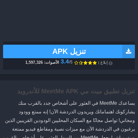
تنزيل APK
3.4
/5
إبلاغ
الأصوات: 1,597,326
تنزيل تطبيق ميت مي MeetMe APK للأندرويد
يساعدك MeetMe في العثور على أشخاص جدد بالقرب منك
يشاركونك اهتماماتك ويريدون الدردشة الآن! إنه ممتع وودود
ومجاني! تواصل مجانًا مع السكان المحليين الودودين القريبين الذين
يرغبون في الدردشة الآن مع ميزات نصية ومقاطع فيديو ممتعة
وبث مباشر! يجعل MeetMe من السهل العثور على أشخاص بالقرب