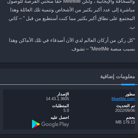
والسخافة والإيجابية ، ولكن MeetMe حقًا منحني الفرصة للوصول
مباشرة إلى عدد أكبر بكثير من الأشخاص وتنمية تلك العائلة وهذا
المجتمع على نطاق أكبر بكثير مما كنت أستطيع من قبل ” – كاتي
ب.
“كل ركن من أركان العالم لدي الآن أصدقاء في تلك الأماكن وهذا
بسبب منصة MeetMe” – تشوف
معلومات إضافية
مطور
الإصدار
14.43.1.3605
MeetMe.com
تم التحديث
المتطلبات
06‏/09‏/2022
5.0
بحجم
احصل عليه
179.13 MB