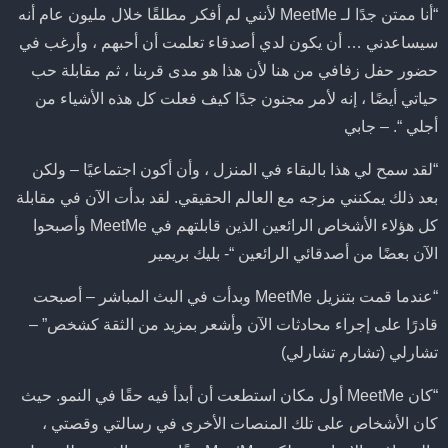
“أنا ممتن جدًا لـ MeetMe لأنني لم أفكر مطلقًا خلال مليون عام أنه
سيساعدني … أن يكون لدي أصدقاء تعلمت أن أحبهم ، وأرغب في
حضور حفل زفافي من هنا لأن هذا هو مدى قربنا ، ثم مقابلة حب
حياتي أيضًا ، إنه لأمر مجنون جدًا كيف فعلت كل هذه الأشياء من
أجلي “. – جابي
“لقد سمح لي هذا بالبقاء في المنزل ، وأن أكون اجتماعيًا – ولكن
بعد ذلك يمكنني مزجه مع العالم الحقيقي. لقد بدأت الآن في مقابلة
كل هؤلاء الأشخاص الرائعين الذين قابلتهم في MeetMe وأصبحوا
الآن بعضًا من أصدقائي الرائعين “- بليك بريمير
“عندما قمت بتنزيل MeetMe وبدأت في البث المباشر – أصبحت
قادرًا على إجراء محادثات الآن وأشعر بمزيد من الثقة كشخص” –
تشارلي (تشارم تشارلي)
“كان MeetMe أول مكان استطعت أن أبدأ فيه حقًا في النمو. حيث
كان الأشخاص على تلك المنصات الأخرى في رسالتي وقصتي ،