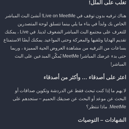
تغلب على الملل!
هناك ترفيه بدون توقف في Live on MeetMe! أنشئ البث المباشر
الخاص بك وابدأ في بناء ما يلي بينما تتسلق لوحة المتصدرين
للتعرف على مجتمع البث المباشر الشغوف لدينا. في Live ، يمكنك
تقديم الهدايا وتلقيها والمعركة وحتى المواعيد. يمكنك أيضًا الاستمتاع
بساعات من الترفيه من مشاهدة العروض الحية المميزة ، وربما
حتى بدء عرضك المباشر! MeetMe يُمكّن المبدعين على البث
المباشر!
اعثر على أصدقاء … وأكثر من أصدقاء
لا يهم ما إذا كنت تبحث فقط عن الدردشة وتكوين صداقات أو
البحث عن موعد أو البحث عن صديقك الحميم – ستجدهم على
MeetMe. ماذا تنتظر؟
الشهادات – التوصيات