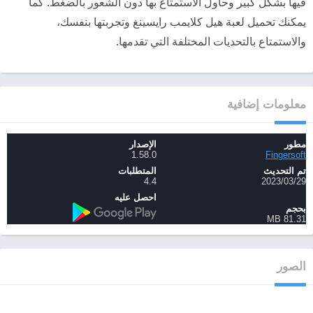
فيها بشكل كبير وحاول الاستمتاع بها دون الشعور بالضغط. كما
يمكنك تحميل لعبة هيل كلايمب رايسينغ وتجربتها بنفسك،
والاستمتاع بالتحديات المختلفة التي تقدمها.
معلومات إضافية
مطور
الإصدار
1.58.0
Fingersoft
تم التحديث
المتطلبات
29‏/03‏/2023
4.4
احصل عليه
بحجم
81.31 MB
الصور