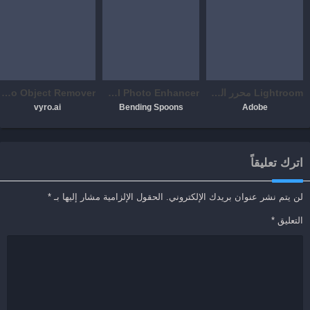
Lightroom محرر الصور والفيديو
Remini – AI Photo Enhancer
Remove It-Photo Object Remover
vyro.ai
Bending Spoons
Adobe
اترك تعليقاً
لن يتم نشر عنوان بريدك الإلكتروني.
الحقول الإلزامية مشار إليها بـ
*
التعليق
*