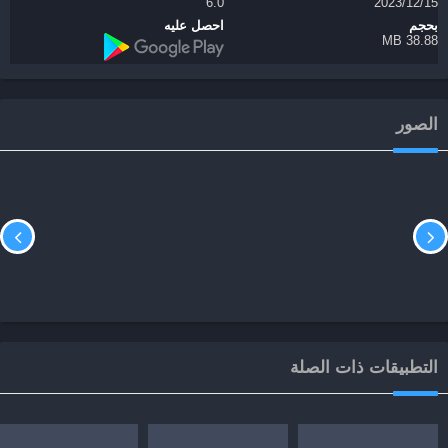
15‏/12‏/2023
6.0
بحجم
احصل عليه
38.88 MB
الصور
التطبيقات ذات الصلة