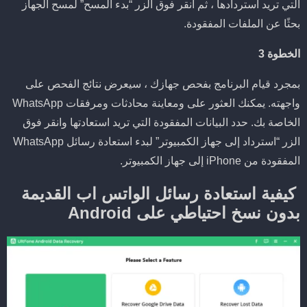
التي تريد استردادها ، ثم انقر فوق الزر “بدء المسح” لمسح الجهاز
بحثًا عن الملفات المفقودة.
الخطوة 3
بمجرد قيام البرنامج بفحص جهازك ، سيعرض نتائج الفحص على
واجهته. يمكنك العثور على ومعاينة محادثات ومرفقات WhatsApp
الخاصة بك. حدد البيانات المفقودة التي تريد استعادتها وانقر فوق
الزر “استرداد إلى جهاز الكمبيوتر” لبدء استعادة رسائل WhatsApp
المفقودة من iPhone إلى جهاز الكمبيوتر.
كيفية استعادة رسائل الواتس اب القديمة
بدون نسخ احتياطي على Android