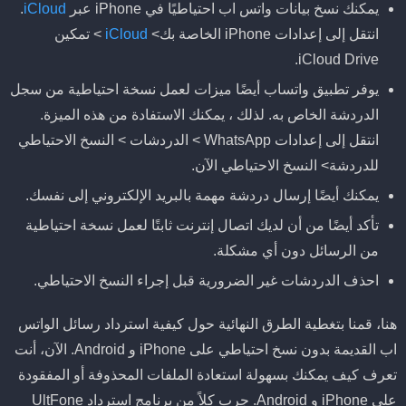
يمكنك نسخ بيانات واتس اب احتياطيًا في iPhone عبر
iCloud
.
انتقل إلى إعدادات iPhone الخاصة بك>
iCloud
> تمكين
iCloud Drive.
يوفر تطبيق واتساب أيضًا ميزات لعمل نسخة احتياطية من سجل
الدردشة الخاص به. لذلك ، يمكنك الاستفادة من هذه الميزة.
انتقل إلى إعدادات WhatsApp > الدردشات > النسخ الاحتياطي
للدردشة> النسخ الاحتياطي الآن.
يمكنك أيضًا إرسال دردشة مهمة بالبريد الإلكتروني إلى نفسك.
تأكد أيضًا من أن لديك اتصال إنترنت ثابتًا لعمل نسخة احتياطية
من الرسائل دون أي مشكلة.
احذف الدردشات غير الضرورية قبل إجراء النسخ الاحتياطي.
هنا، قمنا بتغطية الطرق النهائية حول كيفية استرداد رسائل الواتس
اب القديمة بدون نسخ احتياطي على iPhone و Android. الآن، أنت
تعرف كيف يمكنك بسهولة استعادة الملفات المحذوفة أو المفقودة
على iPhone و Android. جرب كلاً من برنامج استرداد UltFone