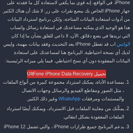
iPhone. في الواقع، إنه قوي بما يكفي لاستعادة كل ما فقدته على
جهاز iPhone الخاص بك ببضع نقرات على زر. لا شك أن هناك الكثير
من أدوات استعادة البيانات المتاحة، ولكن برنامج استرداد البيانات
هذا هو الوحيد الذي يمكنه مساعدتك في استعادة رسائل واتساب
التي تريدها في بضع دقائق. الآن، لا داعي للقلق بشأن ما إذا كان
الواتس
اب قد تعطل iPhone بعد التحديث وفقد بيانات مهمة، وليس
لديك أي نسخة احتياطية. البرنامج هنا لمساعدتك على استعادة
البيانات المفقودة دون أي نسخ احتياطي. فيما يلي ميزاته الرئيسية:
تحميل UltFone iPhone Data Recovery
بمساعدة الأداة، يمكنك استرداد مجموعة كبيرة من أنواع الملفات
، مثل الصور ومقاطع الفيديو والرسائل وجهات الاتصال
والمستندات ومرفقات
WhatsApp
وغير ذلك الكثير.
يمكّنك من معاينة الملفات قبل الاسترداد، ويمكنك أيضًا استرداد
الملفات المفقودة بشكل انتقائي.
يدعم البرنامج جميع طرازات iPhone ، والتي تشمل iPhone 12