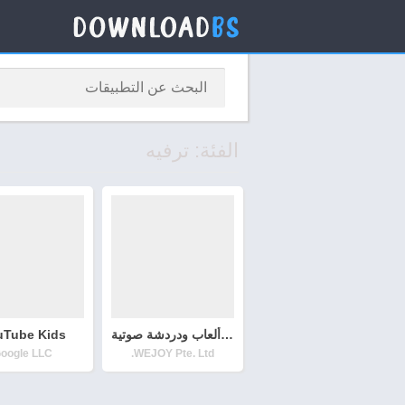
الفئة: ترفيه
ويبلاي – ألعاب ودردشة صوتية
uTube Kids
oogle LLC
WEJOY Pte. Ltd.