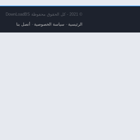
© 2021 - كل الحقوق محفوظة DownLoadBS
الرئيسية
سياسة الخصوصية
أتصل بنا