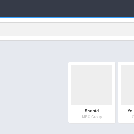
ا
Shahid
Yo
MBC Group
G